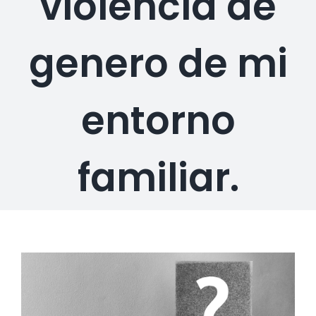
violencia de
genero de mi
entorno
familiar.
Ver
imagen
más