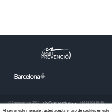
© Siemprevivas
2026 |
info@siemprevivas.org
| +34 93 603 98 46
| Todos los derechos reservados
Al cerrar este mensaje , usted acepta el uso de cookies en este