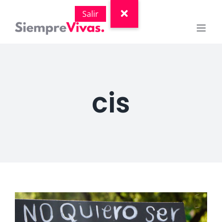
Saltar
al
contenido
cis