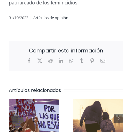
patriarcado de los feminicidios.
31/10/2023
|
Artículos de opinión
Compartir esta información
Facebook
X
Reddit
LinkedIn
WhatsApp
Tumblr
Pinterest
Correo
electrónico
Artículos relacionados
Maternar en
El machismo
n
resistencia
se reinventa