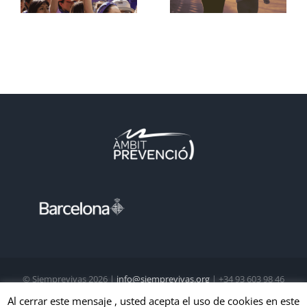
© Siemprevivas
2026 |
info@siemprevivas.org
| +34 93 603 98 46
| Todos los derechos reservados
Al cerrar este mensaje , usted acepta el uso de cookies en este