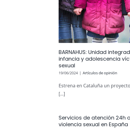
radora de atención
Guía Punto Violeta: L
ncia víctimas de
BARNAHUS: Unidad integrad
paramo
exual
infancia y adolescencia víc
Recursos (Apps, recursos físic
sexual
pinión
19/06/2024
|
Artículos de opinión
Estrena en Cataluña un proyecto
[...]
Servicios de atención 24h 
violencia sexual en España