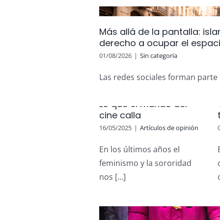
Más allá de la pantalla: is
derecho a ocupar el espaci
a: islamofobia de
cupar el espacio
01/08/2026
|
Sin categoría
o
Las redes sociales forman parte de
ía
Lo que el mundo del
Las fiestas que aú
cine calla
Sin c
16/05/2025
|
Artículos de opinión
Violencia sexual en
Lo que el mundo
En los últimos años el
el trabajo
del cine calla
feminismo y la sororidad
doméstico
Artículos de opinión
nos [...]
Artículos de opinión