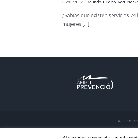
06/10/2022
|
Mundo jurídico
,
Recursos (A
n 24h a mujeres
 sexual en España
¿Sabías que existen servicios 24
rsos físicos, SIAD, PIADS...)
mujeres [...]
© Siempre
Al cerrar este mensaje , usted acept