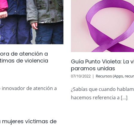
a violencia machista la
ora de atención a
s unidas
timas de violencia
Guía Punto Violeta: La 
os, SIAD, PIADS...)
Sin categoría
paramos unidas
07/10/2022
|
Recursos (Apps, recurs
 innovador de atención a
¿Sabías que cuando hablamo
hacemos referencia a [...]
a mujeres víctimas de