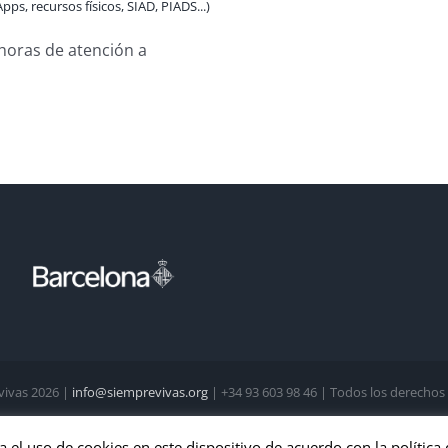
pps, recursos físicos, SIAD, PIADS...)
 horas de atención a
vivas
2026 |
info@siemprevivas.org
| +34 93 603 98 46 | Todos los derechos
X
Instagram
Facebook
LinkedIn
YouTube
a el uso de cookies en este dispositivo de acuerdo con la política 