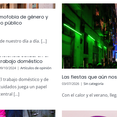
lamofobia de género y
o público
 nuestro día a día. [...]
Violencia sexual en el
n nos deben libertad
trabajo doméstico
ategoría
09/10/2024
|
Artículos de opinión
Las fiestas que aún nos
El trabajo doméstico y de
03/07/2026
|
Sin categoría
cuidados juega un papel
central [...]
Con el calor y el verano, lleg