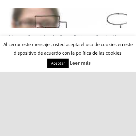
Nuevo Servicio de Creu Roja en Castelló:
Juntes
Al cerrar este mensaje , usted acepta el uso de cookies en este
15/02/2018
|
Recursos (Apps, recursos físicos, SIAD, PIADS...)
dispositivo de acuerdo con la política de las cookies.
Leer más
Aceptar
El proyecto Juntes consiste en la creación de una
red [...]
No estás sola. Vídeo Siemprevivas
29/11/2017
|
Actualidades
,
Recursos (Apps, recursos físicos,