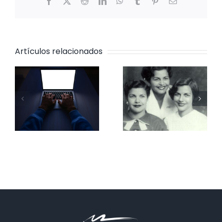
Facebook
X
Reddit
LinkedIn
WhatsApp
Tumblr
Pinterest
Correo
electrónico
Artículos relacionados
Violencias
machistas en
etapa escolar
Las tres
en Catalunya |
mariposas y el
Enquesta de
25N
convivència
escolar i
seguretat a
Catalunya