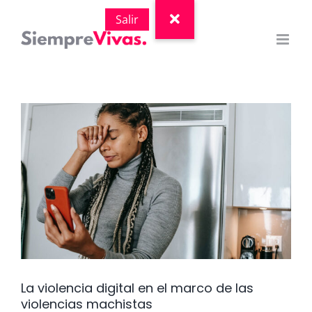
Saltar
al
contenido
Ver
imagen
más
grande
La violencia digital en el marco de las
violencias machistas