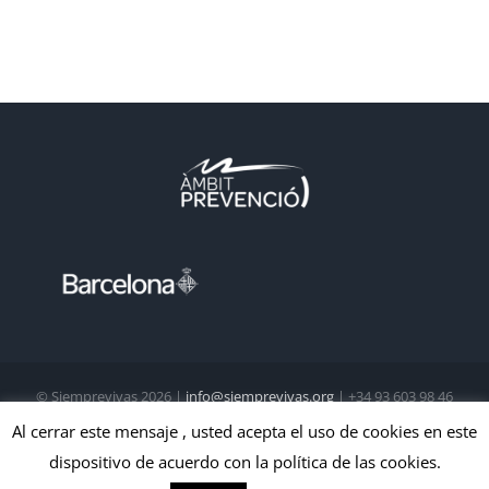
© Siemprevivas
2026 |
info@siemprevivas.org
| +34 93 603 98 46
| Todos los derechos reservados
Al cerrar este mensaje , usted acepta el uso de cookies en este
dispositivo de acuerdo con la política de las cookies.
X
Instagram
Facebook
LinkedIn
YouTube